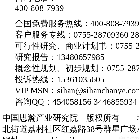
400-808-7939
全国免费服务热线：400-808-793
客户服务专线：0755-28709360 28
可行性研究、商业计划书：0755-28
研究报告：13480657985
概念性规划、初步规划：0755-2870
投诉热线：15361035605
VIP MSN：sihan@sihanchanye.co
咨询QQ：454058156 3446855934
中国思瀚产业研究院 版权所有 
北街道荔村社区红荔路38号群星广场A