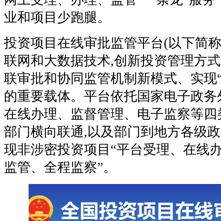
业和项目少跑腿。
投资项目在线审批监管平台(以下简称
联网和大数据技术,创新投资管理方式
联审批和协同监管机制新模式、实现“
的重要载体。平台依托国家电子政务
在线办理、监督管理、电子监察等四
部门横向联通,以及部门到地方各级政
现非涉密投资项目“平台受理、在线
监管、全程监察”。