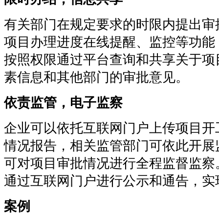
有关部门在规定要求的时限内提出审
项目办理进度在线提醒、监控等功能
按照权限通过平台查询和共享关于项
素信息和其他部门的审批意见。
依责监管，电子监察
企业可以依托互联网门户上传项目开
情况报告，相关监管部门可依此开展
可对项目审批情况进行全程监督监察
通过互联网门户进行公示和通告，实
案例