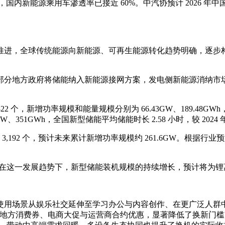
内新能源乘用车渗透率已接近 60%。中汽协预计 2026 年中国新
推进，全球传统能源向新能源、可再生能源转化趋势明确，逐步
部分地方政府将储能纳入新能源接网方案，发电侧新能源消纳市
822 个，新增功率规模和能量规模分别为 66.43GW、189.48GW
GWh，全国新型储能平均储能时长 2.58 小时，较 2024 年的 2
,192 个，预计未来累计新增功率规模约 261.6GW。根据行业预
5.8%。在这一发展趋势下，新型储能装机规模的持续增长，预计将
用场景从娱乐社交延伸至学习办公与内容创作、在更广泛人群中的
加地方消费券、电商大促与运营商合约优惠，显著降低了换新门