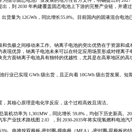
作为指导固态电池产业发展的地方性官方文件，明确提出到 2027
出，到 2030 年构建覆盖固态电池上下游的完整产业链，并通
池）出货量为 12GWh，同比增长55.8%。目前国内的固液混合电
极和负极之间移动来工作。钠离子电池的突出优势在于资源和成
的表现优异，钠离子电池未来可以在特定应用场景形成对锂离子
方面钠离子电池具有独特的优越性，尤其是在高寒地区的高功率场景
离子电池行业已实现 GWh 级出货，且正向着 10GWh 级出货
置，其核心原理是电化学反应，这个过程高效且清洁。
总装机功率为 1,301MW，同比增长 59.8%，均创下历史新高。2015-2
技术路线图 2.0》，到 2030-2035年将实现氢燃料电池汽
3%。电堆按双极板-密封圈-膜电极（MEA）-密封圈-双极板