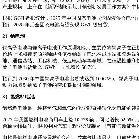
态电池产业发展行动方案（2025—2030）（征求意见稿）》，
产业规模。上海在《新型储能示范引领创新发展工作方案》中提
根据 GGII 数据统计，2025 年中国固态电池（含固液混合电
预计 2028 年后全固态电池有望实现 GWh 级出货。
2）钠电池
钠离子电池与锂离子电池工作原理相似，主要依靠钠离子在正
价格上涨和锂资源的稀缺性使得钠离子电池在成本端和资源端
能、通信基站、工程机械、低速电动车等领域。在低温性能和快充
离子电池出货量 2.4GWh，同比增长 58.7%。
预计到 2030 年中国钠离子电池出货或达到 100GWh。钠
动力领域对钠离子电池的需求将超过储能领域。
3）氢燃料电池
氢燃料电池是一种将氢气和氧气的化学能直接转化为电能的装
2025 年我国燃料电池商用车上险 10,778 辆，同比增长 52.5%；
余辆大幅提升。根据中国汽车工程学会编制的《节能与新能源汽车产业
电堆是燃料电池系统最核心部件，成本占比也最大，目前约占 6