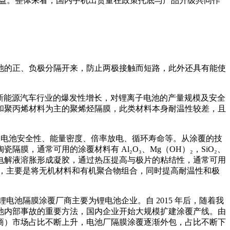
收益。整体来看，国内手机出货量在政策托底与产品升级共同作
池的正、负极分隔开来，防止两极接触而短路，此外还具有能使
随着新能源汽车行业的爆发性增长，对锂离子电池的产量规模及安全
和聚丙烯材料为主的聚烯烃隔膜，此类材料本身耐温性较差，且
而提高电池安全性、能量密度、倍率放电、循环寿命等。从涂覆的技
通常可用的涂覆材料有 Al₂O₃、Mg（OH）₂，SiO₂、
过电解液溶胀形成凝胶，通过热压提高与极片的粘结性，通常可用
覆隔膜，主要是将无机材料和有机聚合物组合，同时提高耐温性和极
电池隔膜涂覆厂商主要为锂电池企业。自 2015 年后，随着我
池内部事故的重要方法，国内企业开始大规模扩建涂覆产线。由
商）市场占比不断上升，电池厂隔膜涂覆逐渐外包，占比不断下