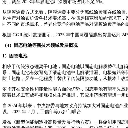
滑，截至 2023年年底电池厂涂覆市场占比不足 5%。
从隔膜涂覆方式来看，隔膜涂覆主要分为离线涂覆和在线涂覆
化生产对涂布机设备技术要求高，在满足幅宽增加的情况下，
向不同的市场需求，差异化竞争的电池产品对隔膜涂覆产品的
根据 GGII 统计数据显示，2025 年中国涂覆隔膜出货量达到 245
（4）固态电池等新技术领域发展概况
1）固态电池
相较于传统液态锂离子电池，固态电池以固态电解质替代电解
系，固态电池有效避免了液态电池中电解液泄漏、电极短路等
防止短路，又在一定程度上替代了传统隔膜功能，从根本上改
依托其在安全性和能量性能方面的优势，固态电池有望率先应
随着技术工艺成熟和规模化生产推进，其应用范围有望进一步
自 2024 年以来，中央部委与地方政府持续加大对固态电
设。2025 年 2 月，工信部等八部门联合
发布《新型储能制造业高质量发展行动方案》，将储能用固态