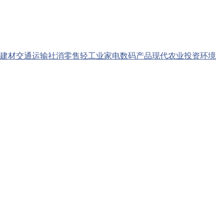
建材
交通运输
社消零售
轻工业
家电数码产品
现代农业
投资环境