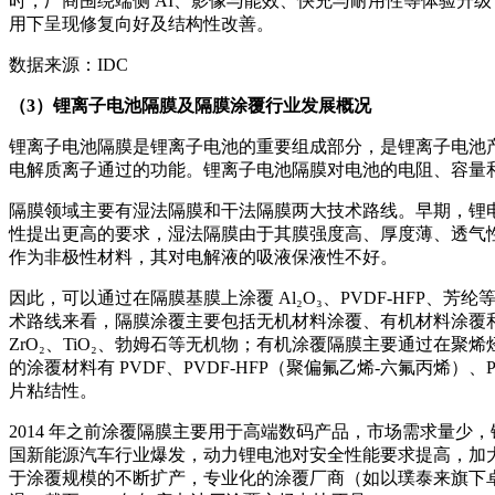
时，厂商围绕端侧 AI、影像与能效、快充与耐用性等体验升
用下呈现修复向好及结构性改善。
数据来源：IDC
（3）锂离子电池隔膜及隔膜涂覆行业发展概况
锂离子电池隔膜是锂离子电池的重要组成部分，是锂离子电池
电解质离子通过的功能。锂离子电池隔膜对电池的电阻、容量
隔膜领域主要有湿法隔膜和干法隔膜两大技术路线。早期，锂电池
性提出更高的要求，湿法隔膜由于其膜强度高、厚度薄、透气
作为非极性材料，其对电解液的吸液保液性不好。
因此，可以通过在隔膜基膜上涂覆 Al₂O₃、PVDF-HF
术路线来看，隔膜涂覆主要包括无机材料涂覆、有机材料涂覆和有
ZrO₂、TiO₂、勃姆石等无机物；有机涂覆隔膜主要通过
的涂覆材料有 PVDF、PVDF-HFP（聚偏氟乙烯-六氟丙
片粘结性。
2014 年之前涂覆隔膜主要用于高端数码产品，市场需求量少
国新能源汽车行业爆发，动力锂电池对安全性能要求提高，加
于涂覆规模的不断扩产，专业化的涂覆厂商（如以璞泰来旗下