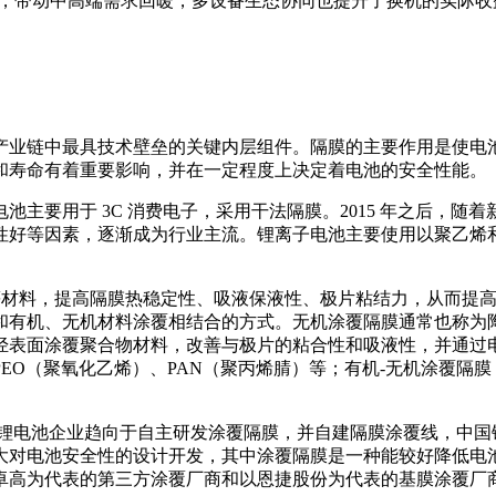
级，带动中高端需求回暖，多设备生态协同也提升了换机的实际
产业链中最具技术壁垒的关键内层组件。隔膜的主要作用是使电
和寿命有着重要影响，并在一定程度上决定着电池的安全性能。
主要用于 3C 消费电子，采用干法隔膜。2015 年之后，
性好等因素，逐渐成为行业主流。锂离子电池主要使用以聚乙烯
P、芳纶等材料，提高隔膜热稳定性、吸液保液性、极片粘结力，从
机、无机材料涂覆相结合的方式。无机涂覆隔膜通常也称为陶瓷隔膜，
在聚烯烃表面涂覆聚合物材料，改善与极片的粘合性和吸液性，并通
烯）、PEO（聚氧化乙烯）、PAN（聚丙烯腈）等；有机-无机涂
，锂电池企业趋向于自主研发涂覆隔膜，并自建隔膜涂覆线，中国锂
大对电池安全性的设计开发，其中涂覆隔膜是一种能较好降低电
卓高为代表的第三方涂覆厂商和以恩捷股份为代表的基膜涂覆厂