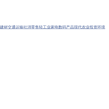
建材
交通运输
社消零售
轻工业
家电数码产品
现代农业
投资环境