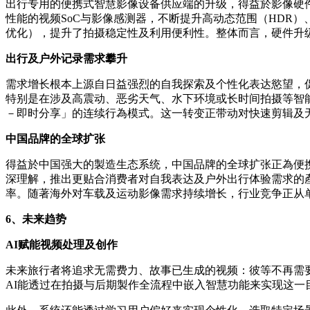
出行专用的便携式智慧影像设备供应端的升级，得益於影像硬
性能的视频SoC与影像感测器，不断提升高动态范围（HDR
优化），提升了拍摄稳定性及利用便利性。整体而言，硬件升
出行及户外记录需求攀升
需求增长根本上源自日益强烈的自我探索及个性化表达慾望，
特别是在涉及高震动、恶劣天气、水下环境或长时间拍摄等智
－即时分享」的连续行為模式。这一转变正带动对快速剪辑及
中国品牌的全球扩张
得益於中国强大的製造生态系统，中国品牌的全球扩张正為便
深理解，推出更贴合消费者对自我表达及户外出行体验需求的
率。随著海外对车载及运动影像需求持续增长，行业竞争正从单一
6、未来趋势
AI赋能视频处理及创作
未来旅行者将追求无需费力、故事已生成的视频：彼等不再需
AI能透过在拍摄与后期製作全流程中嵌入智慧功能来实现这