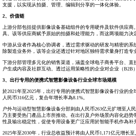
支援，以实现从拍摄、管理、编辑到分享的一体化体验。
2、价值链
上游分部包括提供影像设备基础组件的专用硬件及软件供应商
具。该等供应商赋予原始的拍摄和处理能力，而这两项能力决
中游从业者作為核心协调者，透过需求驱动的研发与精密的系
除製造业务外，该等企业还透过针对地区独特需求量身打造专
下游分部管理多元化的销售渠道，涵盖全球电子商务平台、直
户生成内容及社群互动。透过运用策略性的企业对企业（B2B
3、出行专用的便携式智慧影像设备行业全球市场规模
於2021年至2025年，出行专用的便携式智慧影像设备行业的全
人民币316亿元，复合年增长率為8.1%。
户外与运动型智慧影像设备分部则由人民币263亿元扩增至人民币
乃主要受热门產品上市所推动。在出行及户外场景内容化趋势
性及输出稳定性，促使专用设备更广泛应用於智能手机作為补
2025年至2030年，行业总收益预计将由人民币1,171亿元增