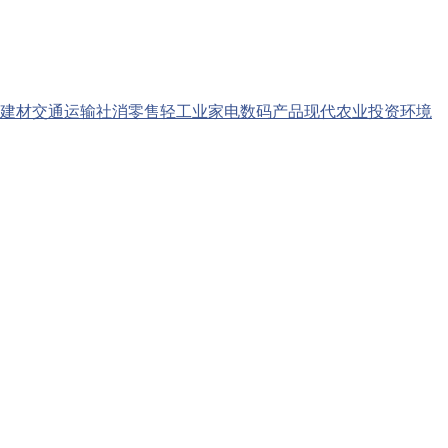
建材
交通运输
社消零售
轻工业
家电数码产品
现代农业
投资环境