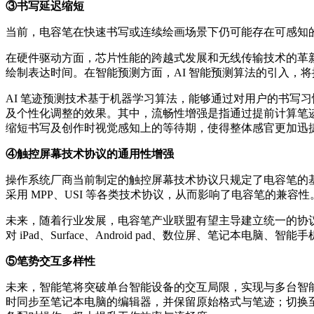
③书写延迟缩短
当前，电容笔在快速书写或连续绘画场景下仍可能存在可感知的
在硬件驱动方面，芯片性能的跨越式发展和无线传输技术的革
绘制表达时间。在智能预测方面，AI 智能预测算法的引入，将
AI 笔迹预测技术基于机器学习算法，能够通过对用户的书写
及个性化调整的效果。其中，流畅性增强是指通过提前计算笔
缩短书写及创作时视觉感知上的等待期，使得整体感官更加迅
④触控屏幕技术协议的通用性增强
操作系统厂商当前制定的触控屏幕技术协议只规定了电容笔的
采用 MPP、USI 等各类技术协议，从而影响了电容笔的兼容性
未来，随着行业发展，电容笔产业联盟有望主导建立统一的协
对 iPad、Surface、Android pad、数位屏、笔
⑤笔势交互多样性
未来，智能笔将突破单台智能设备的交互局限，实现与多台智
时同步至笔记本电脑的编辑器，并保留原始格式与笔迹；切换