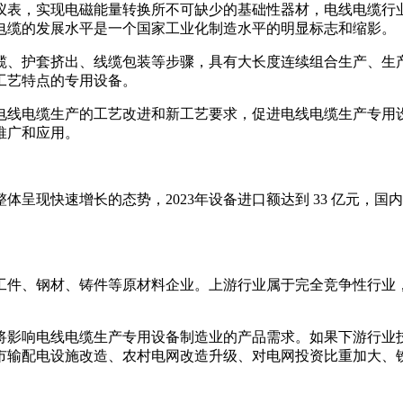
仪表，实现电磁能量转换所不可缺少的基础性器材，电线电缆行
电缆的发展水平是一个国家工业化制造水平的明显标志和缩影。
揽、护套挤出、线缆包装等步骤，具有大长度连续组合生产、生
工艺特点的专用设备。
电线电缆生产的工艺改进和新工艺要求，促进电线电缆生产专用
推广和应用。
速增长的态势，2023年设备进口额达到 33 亿元，国内采购值达到 
工件、钢材、铸件等原材料企业。上游行业属于完全竞争性行业
将影响电线电缆生产专用设备制造业的产品需求。如果下游行业
市输配电设施改造、农村电网改造升级、对电网投资比重加大、