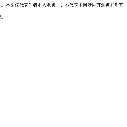
证。本文仅代表作者本人观点，并不代表本网赞同其观点和对其
理。