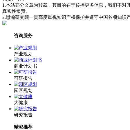
1.本站部分文章为转载，其目的在于传播更多信息，我们不
真实性负责。
2.思瀚研究院一贯高度重视知识产权保护并遵守中国各项知识
咨询服务
产业规划
商业计划书
可研报告
园区规划
大健康
研究报告
精彩推荐