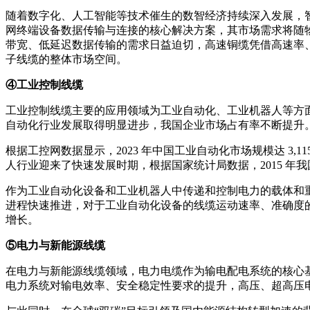
随着数字化、人工智能等技术催生的数智经济持续深入发展，
网终端设备数据传输与连接的核心解决方案，其市场需求将随物
带宽、低延迟数据传输的需求日益迫切，高速铜缆凭借高速率
子线缆的整体市场空间。
④工业控制线缆
工业控制线缆主要的应用领域为工业自动化、工业机器人等方
自动化行业发展取得明显进步，我国企业市场占有率不断提升
根据工控网数据显示，2023 年中国工业自动化市场规模达 3,1
人行业迎来了快速发展时期，根据国家统计局数据，2015 年我国工业机
作为工业自动化设备和工业机器人中传递和控制电力的载体和
进程快速推进，对于工业自动化设备的线缆运动速率、准确度
增长。
⑤电力与新能源线缆
在电力与新能源线缆领域，电力电缆作为输电配电系统的核心
电力系统对输电效率、安全稳定性要求的提升，高压、超高压