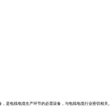
备，是电线电缆生产环节的必需设备，与电线电缆行业密切相关