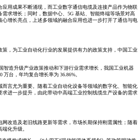
合应用成果不断涌现，而工业数字通信电缆及连接产品作为物联
需求增长；同时，数据中心、5G 基站、智能终端等场景对高
核心增长亮点，上述多领域的融合应用也进一步打开了通信与电
政策，为工业自动化行业的发展提供有力的政策支持，中国工业
元。随着我国智造升级产业政策推动和下游行业需求增长，我国工业机器
 万台，年均复合增长率为 36.86%。
域而言尤为重要。随着工业自动化设备等领域的数字化、智能化
要求进一步提升，由此带动中高端工业控制线缆生产设备的需求
电网改造及老旧线路更新等需求，市场长期保持刚需属性；随着
高端化升级。