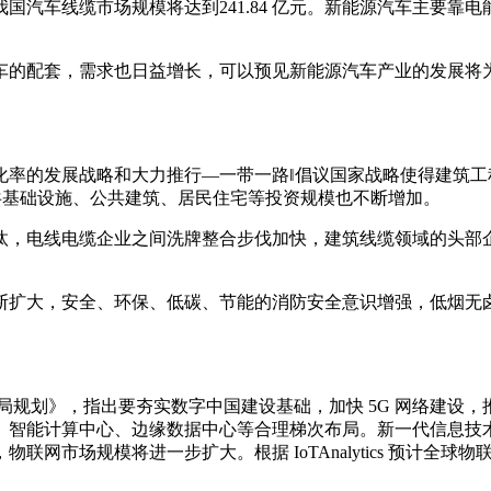
2026 年我国汽车线缆市场规模将达到241.84 亿元。新能源汽
车的配套，需求也日益增长，可以预见新能源汽车产业的发展将
化率的发展战略和大力推行―一带一路‖倡议国家战略使得建筑
0%，城市公共基础设施、公共建筑、居民住宅等投资规模也不断增加。
汰，电线电缆企业之间洗牌整合步伐加快，建筑线缆领域的头部
断扩大，安全、环保、低碳、节能的消防安全意识增强，低烟无
整体布局规划》，指出要夯实数字中国建设基础，加快 5G 网络建
、智能计算中心、边缘数据中心等合理梯次布局。新一代信息技
模将进一步扩大。根据 IoTAnalytics 预计全球物联网设备连接