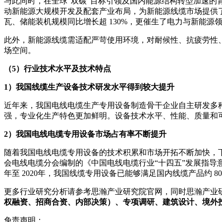
与此同时，在全球“双碳”目标引领及国内能源结构转型加速的
动新能源大规模开发及配套产业布局，为新能源线缆市场提供了坚实政
瓦、储能装机规模同比增长超 130%，更催生了电力与新能源
此外，新能源线缆需适配严苛使用环境，对耐候性、抗疲劳性
场空间。
（5）行业技术水平及技术特点
1）我国线缆生产设备技术研发水平得到较大提升
近年来，我国电线电缆生产专用设备制造骨干企业自主研发多
强，专业化生产特色更加鲜明。设备技术水平、性能、质量和
2）我国电线电缆专用设备市场占有率不断提升
随着我国电线电缆专用设备的技术积累和市场开拓不断加快，
会电线电缆分会编制的《中国电线电缆行业“十四五”发展指导
年至 2020年，我国线缆专用设备已能够满足国内线缆产品约 8
更多行业研究分析请参考思瀚产业研究院官网，同时思瀚产业
权融资、招商合资、内部决策）、专项调研、建筑设计、境外
免责声明：