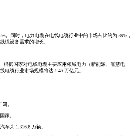
增长率为 2.5%。同时，电力电缆在电线电缆行业中的市场占比约为 39%，
续带动线缆设备需求的增长。
 万亿元。根据国家对电线电缆主要应用领域电力（新能源、智慧电
缆行业市场规模将达 1.45 万亿元。
广阔。
的国家。
 1,316.8 万辆。